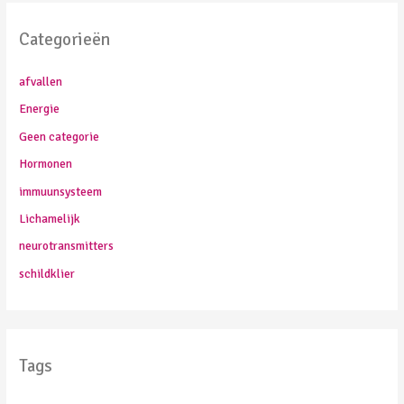
k
Categorieën
n
a
afvallen
a
Energie
r
:
Geen categorie
Hormonen
immuunsysteem
Lichamelijk
neurotransmitters
schildklier
Tags