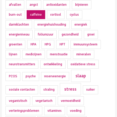
afvallen
angst
antioxidanten
bijnieren
burn-out
caffeïne
cortisol
cyclus
darmklachten
energiehuishouding
energiek
energieniveau
foliumzuur
gezondheid
groei
groenten
HPA
HPG
HPT
immuunsysteem
lijnen
medicijnen
menstruatie
mineralen
neurotransmitters
ontwikkeling
oxidatieve stress
slaap
PCOS
psyche
reserveenergie
stress
sociale contacten
straling
suiker
veganistisch
vegetarisch
vermoeidheid
verteringsproblemen
vitamines
voeding