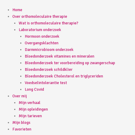
Ga
naar
Home
de
Over orthomoleculaire therapie
inhoud
Wat is orthomoleculaire therapie?
Laboratorium onderzoek
Hormoon onderzoek
Overgangsklachten
Darmmicrobioom onderzoek
Bloedonderzoek vitamines en mineralen
Bloedonderzoek ter voorbereiding op zwangerschap
Bloedonderzoek schildklier
Bloedonderzoek Cholesterol en triglyceriden
Voedselintolerantie test
Long Covid
Over mij
Mijn verhaal
Mijn opleidingen
Mijn tarieven
Mijn blogs
Favorieten